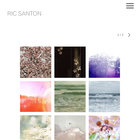
1
/
2